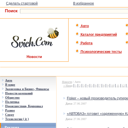
Сделать стартовой
В избранное
Поиск
Авто
Каталог предприятий
Работа
Психологические тесты
Новости
Авто
Новости
/ Авто
В мире
|
|
|
|
|
|
|
|
|
|
|
|
|
« Назад
1
2
3
4
5
6
7
8
9
10
11
12
Зкономика и Бизнес, Финансы
Новости компаний
Общество
Fisker – новый производитель супер
Политика
Дата:
27.06.2007
Происшествия, Криминал
Разное
«АВТОВАЗ» готовит «заряженную» Ka
Спорт
Технологии ( it )
Дата:
27.06.2007
Реклама