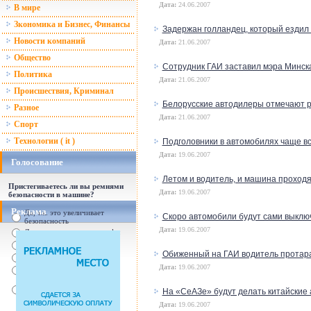
Дата:
24.06.2007
В мире
Зкономика и Бизнес, Финансы
Задержан голландец, который ездил 
Новости компаний
Дата:
21.06.2007
Общество
Сотрудник ГАИ заставил мэра Минск
Политика
Дата:
21.06.2007
Происшествия, Криминал
Белорусские автодилеры отмечают р
Разное
Дата:
21.06.2007
Спорт
Технологии ( it )
Подголовники в автомобилях чаще вс
Дата:
19.06.2007
Голосование
Летом и водитель, и машина проход
Пристегиваетесь ли вы ремнями
Дата:
19.06.2007
безопасности в машине?
Реклама
Да, т.к. это увеличивает
Скоро автомобили будут сами выклю
безопасность
Дата:
19.06.2007
Да, т.к. увеличились штрафы
От случая к случаю...
Обиженный на ГАИ водитель протар
Нет, с ремнем не удобно
Дата:
19.06.2007
Нет, Я уверен в себе
Так есть же подушки
безопасности! Зачем
На «СеАЗе» будут делать китайские
пристегива
Дата:
19.06.2007