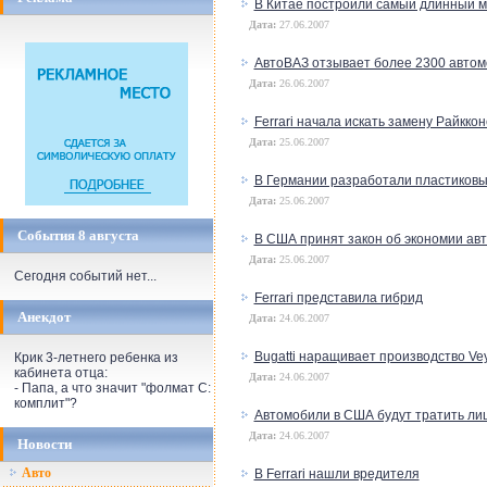
В Китае построили самый длинный м
Дата:
27.06.2007
АвтоВАЗ отзывает более 2300 автом
Дата:
26.06.2007
Ferrari начала искать замену Райкко
Дата:
25.06.2007
В Германии разработали пластиковы
Дата:
25.06.2007
События 8 августа
В США принят закон об экономии ав
Дата:
25.06.2007
Сегодня событий нет...
Ferrari представила гибрид
Анекдот
Дата:
24.06.2007
Bugatti наращивает производство Ve
Крик 3-летнего ребенка из
кабинета отца:
Дата:
24.06.2007
- Папа, а что значит "фолмат С:
комплит"?
Автомобили в США будут тратить лишь
Дата:
24.06.2007
Новости
Авто
В Ferrari нашли вредителя