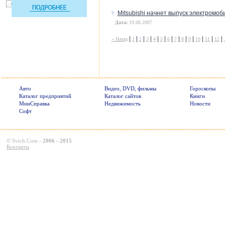
Mitsubishi начнет выпуск электромоб
Дата:
19.06.2007
|
|
|
|
|
|
|
|
|
|
|
|
|
« Назад
1
2
3
4
5
6
7
8
9
10
11
12
Авто
Видео, DVD, фильмы
Гороскопы
Каталог предприятий
Каталог сайтов
Книги
МинСправка
Недвижимость
Новости
Софт
©
Svich.Com
-
2006 - 2015
Контакты