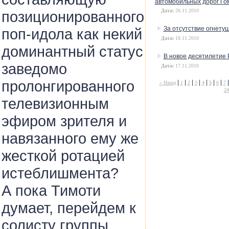
автомобильных дорог Го
Дата:
26.11.2010
позиционированного
За отсутствие огнету
поп-идола как некий
Дата:
18.11.2010
доминантный статус
В новое десятилетие 
заведомо
Дата:
17.11.2010
пролонгированного
|
|
|
|
|
|
|
« Назад
1
2
3
4
5
6
7
24
телевизионным
эфиром зрителя и
навязанного ему же
жесткой ротацией
истеблишмента?
А пока Тимоти
думает, перейдем к
солисту группы