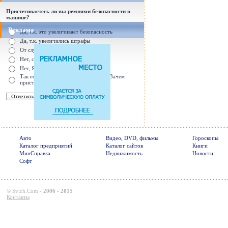
Пристегиваетесь ли вы ремнями безопасности в
машине?
Реклама
Да, т.к. это увеличивает безопасность
Да, т.к. увеличились штрафы
От случая к случаю...
Нет, с ремнем не удобно
Нет, Я уверен в себе
Так есть же подушки безопасности! Зачем
пристегива
Авто
Видео, DVD, фильмы
Гороскопы
Каталог предприятий
Каталог сайтов
Книги
МинСправка
Недвижимость
Новости
Софт
©
Svich.Com
-
2006 - 2015
Контакты