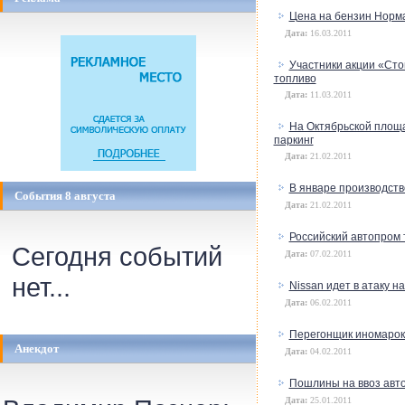
Цена на бензин Норм
Дата:
16.03.2011
Участники акции «Сто
топливо
Дата:
11.03.2011
На Октябрьской площ
паркинг
Дата:
21.02.2011
В январе производств
События 8 августа
Дата:
21.02.2011
Российский автопром 
Сегодня событий
Дата:
07.02.2011
нет...
Nissan идет в атаку 
Дата:
06.02.2011
Перегонщик иномарок 
Анекдот
Дата:
04.02.2011
Пошлины на ввоз авто
Дата:
25.01.2011