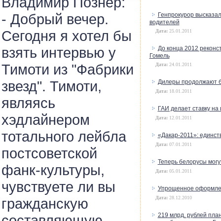
Владимир Познер:
- Добрый вечер.
Генпрокурор высказал
водителей
Сегодня я хотел бы
Дата:
25.01.2011
взять интервью у
До конца 2012 реконс
Гомель
Тимоти из "Фабрики
Дата:
24.01.2011
звезд". Тимоти,
Дилеры продолжают б
Дата:
18.01.2011
являясь
ГАИ делает ставку н
хэдлайнером
Дата:
12.01.2011
тотального лейбла
«Дакар-2011»: единст
Дата:
07.01.2011
постсоветской
Теперь белорусы могу
фанк-культуры,
Дата:
05.01.2011
чувствуете ли вы
Упрощенное оформлен
Дата:
28.12.2010
гражданскую
219 млрд. рублей пла
составляющую