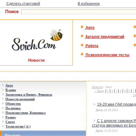
Сделать стартовой
В избранное
Поиск
Авто
Каталог предприятий
Работа
Психологические тесты
Новости
Авто
Новости
/ Авто
В мире
|
|
|
|
|
|
|
« Назад
1
2
3
4
5
6
7
Зкономика и Бизнес, Финансы
24
Новости компаний
Общество
19-20 мая ГАИ провед
Политика
Дата:
20.03.2011
Происшествия, Криминал
Разное
С 1 апреля таможня Р
Спорт
статусе ввозимых из Бе
Технологии ( it )
Дата:
16.03.2011
Реклама