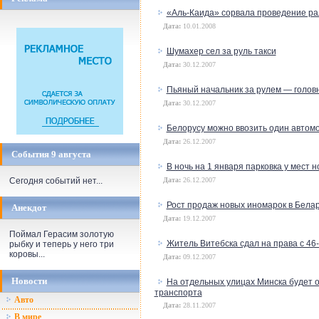
«Аль-Каида» сорвала проведение ра
Дата:
10.01.2008
Шумахер сел за руль такси
Дата:
30.12.2007
Пьяный начальник за рулем — голов
Дата:
30.12.2007
Белорусу можно ввозить один автомо
Дата:
26.12.2007
События 9 августа
В ночь на 1 января парковка у мест 
Сегодня событий нет...
Дата:
26.12.2007
Рост продаж новых иномарок в Белар
Анекдот
Дата:
19.12.2007
Поймал Герасим золотую
Житель Витебска сдал на права с 46
рыбку и теперь у него три
коровы...
Дата:
09.12.2007
Новости
На отдельных улицах Минска будет 
транспорта
Авто
Дата:
28.11.2007
В мире