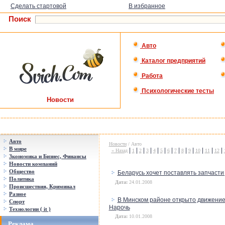
Сделать стартовой
В избранное
Поиск
Авто
Каталог предприятий
Работа
Психологические тесты
Новости
Авто
Новости
/ Авто
В мире
|
|
|
|
|
|
|
|
|
|
|
|
|
« Назад
1
2
3
4
5
6
7
8
9
10
11
12
Зкономика и Бизнес, Финансы
Новости компаний
Общество
Беларусь хочет поставлять запчасти 
Политика
Дата:
24.01.2008
Происшествия, Криминал
Разное
В Минском районе открыто движение
Спорт
Нарочь
Технологии ( it )
Дата:
10.01.2008
Реклама