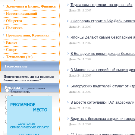
Toyota сама тормозит на «красный»
Зкономика и Бизнес, Финансы
Дата:
28.11.2007
Новости компаний
Общество
«Феррари» строит в Абу-Даби гигант
Дата:
24.11.2007
Политика
Происшествия, Криминал
Японцы делают самые безопасные а
Разное
Дата:
24.11.2007
Спорт
В Беларуси во время декады безопа
Технологии ( it )
Дата:
24.11.2007
Голосование
В Минске начат серийный выпуск ди
Дата:
24.11.2007
Пристегиваетесь ли вы ремнями
безопасности в машине?
Белорусских водителей отучат от «д
Реклама
Да, т.к. это увеличивает
безопасность
Дата:
21.11.2007
Да, т.к. увеличились штрафы
От случая к случаю...
В Бресте сотрудники ГАИ задержали
Нет, с ремнем не удобно
Дата:
21.11.2007
Нет, Я уверен в себе
Так есть же подушки
Водитель бензовоза закурил и взорв
безопасности! Зачем
Дата:
19.11.2007
пристегива