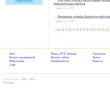
ГАИ приступила к регистрации догов
транспортных средств
Дата:
18.11.2007
Дорожные службы Беларуси работаю
Дата:
13.11.2007
|
|
|
|
|
|
|
|
|
|
|
|
|
« Назад
1
2
3
4
5
6
7
8
9
10
11
12
Авто
Видео, DVD, фильмы
Гороскопы
Каталог предприятий
Каталог сайтов
Книги
МинСправка
Недвижимость
Новости
Софт
©
Svich.Com
-
2006 - 2015
Контакты