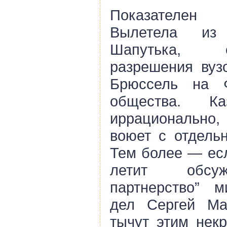
Показателен 
Вылетела из
Шапутька, 
разрешения вузо
Брюссель на Ф
общества. К
иррационально
воюет с отдельн
Тем более — есл
летит обсуж
партнерство” м
дел Сергей Ма
тычут этим нек