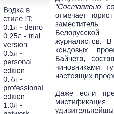
“Составлено с
Водка в
отмечает юрис
стиле IT:
заместител
0.1л - demo
Белорусск
0.25л - trial
журналистов. В
version
кондовых прое
0.5л -
Байнета, соста
personal
чиновниками, ту
edition
настоящих проф
0.7л -
professional
Даже если пре
edition
мистифик
1.0л -
удивительнейшы
network