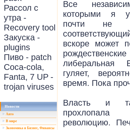
Все независ
Рассол с
которыми я ус
утра -
почти не со
Recovery tool
соответствующ
Закуска -
вскоре может п
plugins
рождественски
Пиво - patch
либеральная 
Coca-cola,
гуляет, вероят
Fanta, 7 UP -
время. Пока пр
trojan viruses
Власть и та
Новости
прохлопала 
Авто
революцию. Печ
В мире
Зкономика и Бизнес, Финансы