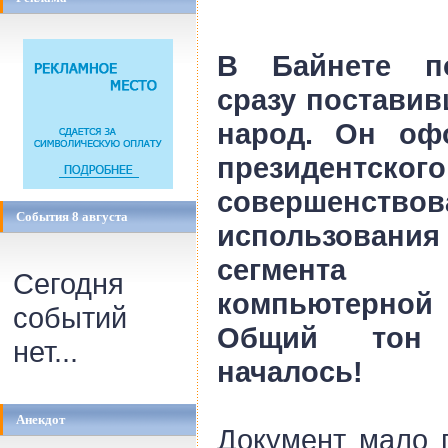
В Байнете по
сразу поставив
народ. Он оф
президентского
совершенство
События 8 августа
использован
сегмента
Сегодня
компьютерной
событий
Общий тон 
нет...
началось!
Анекдот
Документ мало 