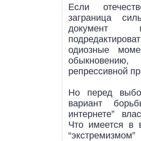
Если отечест
заграница сил
документ 
подредактиров
одиозные моме
обыкновению
репрессивной пр
Но перед выбо
вариант борь
интернете” вла
Что имеется в в
“экстремизм