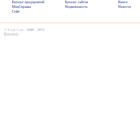
Каталог предприятий
Каталог сайтов
Книги
МинСправка
Недвижимость
Новости
Софт
©
Svich.Com
-
2006 - 2015
Контакты