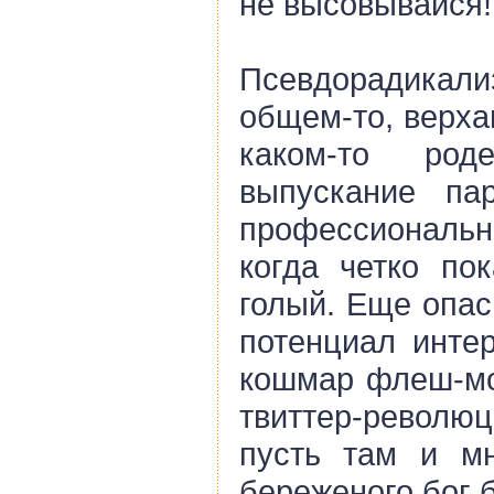
не высовывайся!
Псевдорадикал
общем-то, верха
каком-то ро
выпускание па
профессиональ
когда четко пок
голый. Еще опас
потенциал интер
кошмар флеш-моб
твиттер-революц
пусть там и м
береженого бог б