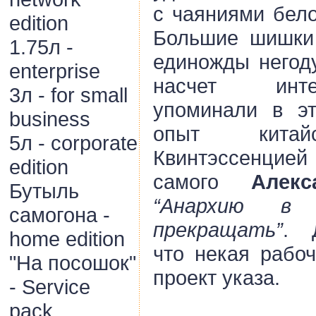
с чаяниями бело
edition
Большие шишки
1.75л -
единожды негод
enterprise
насчет инте
3л - for small
упоминали в эт
business
опыт китайс
5л - corporate
Квинтэссенци
edition
самого
Алек
Бутыль
“Анархию в 
самогона -
прекращать”
. 
home edition
что некая рабоч
"На посошок"
проект указа.
- Service
pack