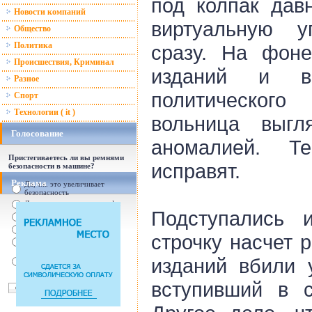
под колпак дав
Новости компаний
виртуальную у
Общество
Политика
сразу. На фон
Происшествия, Криминал
изданий и в
Разное
политическог
Спорт
Технологии ( it )
вольница выгл
Голосование
аномалией. Т
Пристегиваетесь ли вы ремнями
исправят.
безопасности в машине?
Реклама
Да, т.к. это увеличивает
безопасность
Да, т.к. увеличились штрафы
Подступались 
От случая к случаю...
Нет, с ремнем не удобно
строчку насчет 
Нет, Я уверен в себе
Так есть же подушки
изданий вбили 
безопасности! Зачем
пристегива
вступивший в с