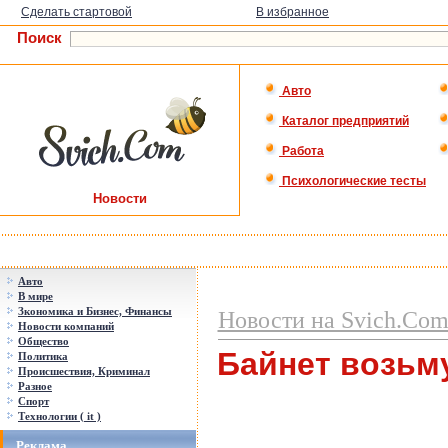
Сделать стартовой
В избранное
Поиск
Авто
Каталог предприятий
Работа
Психологические тесты
Новости
Авто
В мире
Зкономика и Бизнес, Финансы
Новости на Svich.Co
Новости компаний
Общество
Байнет возьм
Политика
Происшествия, Криминал
Разное
Спорт
Технологии ( it )
Реклама