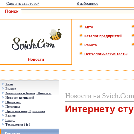
Сделать стартовой
В избранное
Поиск
Авто
Каталог предприятий
Работа
Психологические тесты
Новости
Авто
В мире
Зкономика и Бизнес, Финансы
Новости на Svich.Co
Новости компаний
Общество
Интернету сту
Политика
Происшествия, Криминал
Разное
Спорт
Технологии ( it )
Реклама