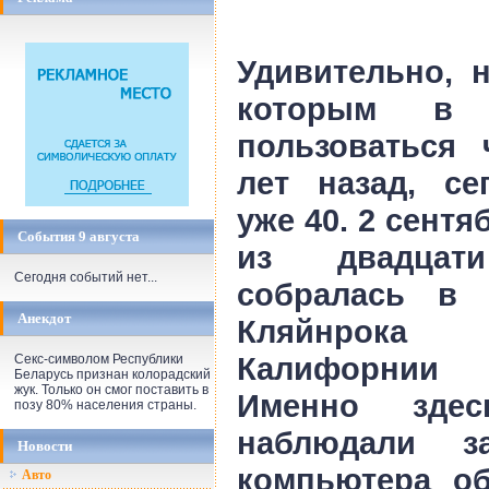
Удивительно, н
которым в 
пользоваться 
лет назад, се
уже 40. 2 сентя
События 9 августа
из двадцати
Сегодня событий нет...
собралась в 
Анекдот
Кляйнрока 
Калифорнии 
Секс-символом Республики
Беларусь признан колорадский
жук. Только он смог поставить в
Именно зде
позу 80% населения страны.
наблюдали з
Новости
компьютера о
Авто