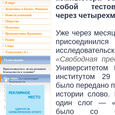
В мире
собой тесто
Зкономика и Бизнес, Финансы
через четырехм
Новости компаний
Общество
Политика
Уже через месяц
Происшествия, Криминал
присоединил
Разное
Спорт
исследовательс
Технологии ( it )
«Свободная пре
Голосование
Университетом
Пристегиваетесь ли вы ремнями
безопасности в машине?
институтом 29
Реклама
Да, т.к. это увеличивает
безопасность
было передано п
Да, т.к. увеличились штрафы
От случая к случаю...
истории слово.
Нет, с ремнем не удобно
Нет, Я уверен в себе
один слог — «l
Так есть же подушки
безопасности! Зачем
было со см
пристегива