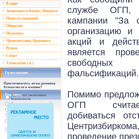
В мире
службе ОГП,
Зкономика и Бизнес, Финансы
кампании "За с
Новости компаний
Общество
организацию и 
Политика
акций и дейст
Происшествия, Криминал
Разное
является пров
Спорт
свободных
Технологии ( it )
фальсификаций.
Голосование
Пристегиваетесь ли вы ремнями
безопасности в машине?
Помимо предлож
Реклама
Да, т.к. это увеличивает
безопасность
ОГП считае
Да, т.к. увеличились штрафы
От случая к случаю...
добиваться отс
Нет, с ремнем не удобно
Нет, Я уверен в себе
Центризбиркома,
Так есть же подушки
безопасности! Зачем
пристегива
проведение през