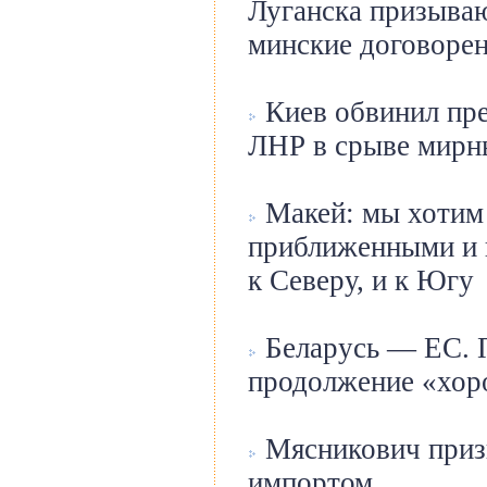
Луганска призыва
минские договоре
Киев обвинил пре
ЛНР в срыве мирн
Макей: мы хотим
приближенными и к
к Северу, и к Югу
Беларусь — ЕС. 
продолжение «хор
Мясникович призы
импортом