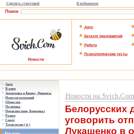
Сделать стартовой
В избранное
Поиск
Авто
Каталог предприятий
Работа
Психологические тесты
Новости
Авто
В мире
Зкономика и Бизнес, Финансы
Новости на Svich.Co
Новости компаний
Общество
Белорусских д
Политика
Происшествия, Криминал
Разное
уговорить от
Спорт
Технологии ( it )
Лукашенко в о
Реклама