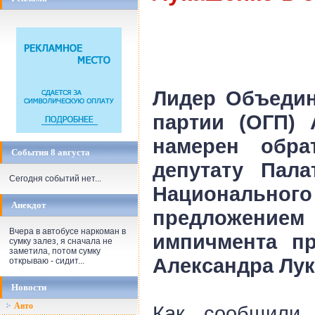
Лидер Объедин
партии (ОГП) 
намерен обра
События 8 августа
депутату Пала
Сегодня событий нет...
Национальн
Анекдот
предложением
Вчера в автобусе наркоман в
импичмента пр
сумку залез, я сначала не
заметила, потом сумку
Александра Лук
открываю - сидит...
Новости
Авто
Как сообщил