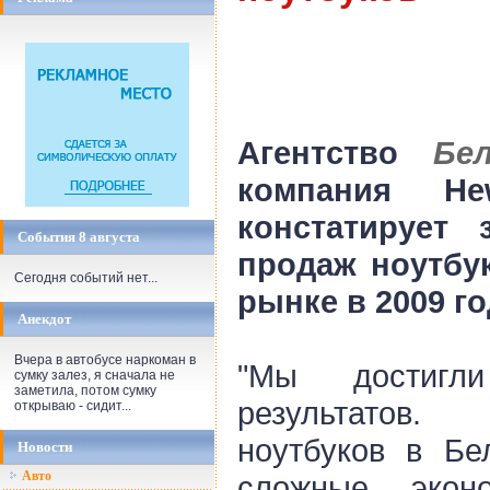
Агентство
Бе
компания Hew
констатирует 
События 8 августа
продаж ноутбу
Сегодня событий нет...
рынке в 2009 го
Анекдот
Вчера в автобусе наркоман в
"Мы достигл
сумку залез, я сначала не
заметила, потом сумку
результатов
открываю - сидит...
ноутбуков в Бе
Новости
Авто
сложные эконо