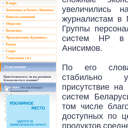
В мире
увеличились 
Зкономика и Бизнес, Финансы
журналистам в 
Новости компаний
Общество
Группы персона
Политика
систем НР в 
Происшествия, Криминал
Разное
Анисимов.
Спорт
Технологии ( it )
По его слов
Голосование
стабильно у
Пристегиваетесь ли вы ремнями
безопасности в машине?
присутствие на
Реклама
Да, т.к. это увеличивает
безопасность
систем Беларус
Да, т.к. увеличились штрафы
От случая к случаю...
том числе благ
Нет, с ремнем не удобно
Нет, Я уверен в себе
доступных по ц
Так есть же подушки
безопасности! Зачем
пристегива
продуктов средне