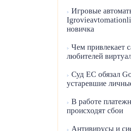
Игровые автомат
Igrovieavtomation
новичка
Чем привлекает с
любителей виртуал
Суд ЕС обязал Go
устаревшие личные
В работе платеж
происходят сбои
Антивирусы и си