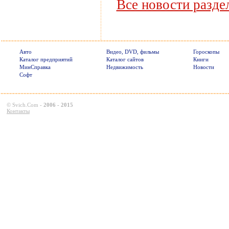
Все новости разде
Авто
Видео, DVD, фильмы
Гороскопы
Каталог предприятий
Каталог сайтов
Книги
МинСправка
Недвижимость
Новости
Софт
©
Svich.Com
-
2006 - 2015
Контакты