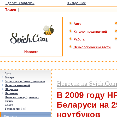
Сделать стартовой
В избранное
Поиск
Авто
Каталог предприятий
Работа
Психологические тесты
Новости
Авто
В мире
Зкономика и Бизнес, Финансы
Новости на Svich.Co
Новости компаний
Общество
В 2009 году H
Политика
Происшествия, Криминал
Разное
Беларуси на 
Спорт
Технологии ( it )
ноутбуков
Реклама