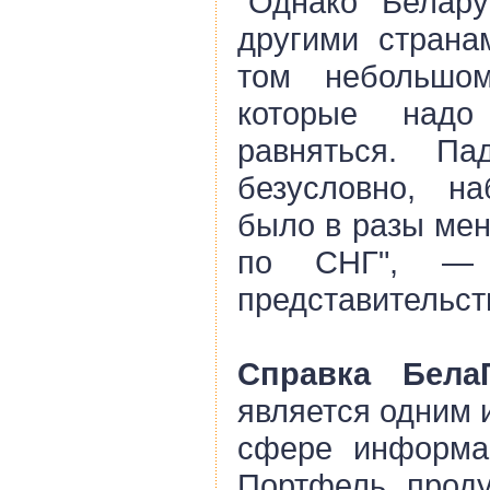
"Однако Белар
другими страна
том небольшо
которые над
равняться. Па
безусловно, н
было в разы мен
по СНГ", — 
представительст
Справка Бела
является одним 
сфере информац
Портфель прод