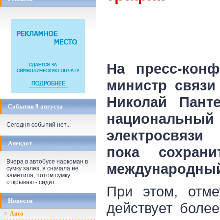
На пресс-кон
министр связи
Николай Пант
События 9 августа
националь
Сегодня событий нет...
электросвязи
Анекдот
пока сохран
Вчера в автобусе наркоман в
международный
сумку залез, я сначала не
заметила, потом сумку
открываю - сидит...
При этом, отме
Новости
действует более
Авто