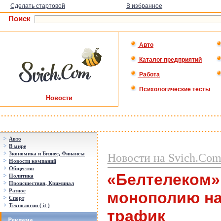
Сделать стартовой
В избранное
Поиск
Авто
Каталог предприятий
Работа
Психологические тесты
Новости
Авто
В мире
Зкономика и Бизнес, Финансы
Новости на Svich.Co
Новости компаний
Общество
«Белтелеком»
Политика
Происшествия, Криминал
Разное
монополию н
Спорт
Технологии ( it )
трафик
Реклама