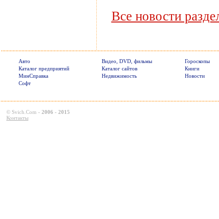
Все новости разде
Авто
Видео, DVD, фильмы
Гороскопы
Каталог предприятий
Каталог сайтов
Книги
МинСправка
Недвижимость
Новости
Софт
©
Svich.Com
-
2006 - 2015
Контакты