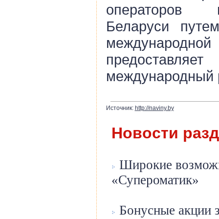
операторов 
Беларуси путе
междунаро
предоставляе
международный 
Источник:
http://naviny.by
Новости раз
Широкие возможн
«Супероматик»
Бонусные акции 