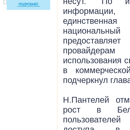
несут. "По 
информаци
единственн
националь
предоставляе
провайдера
использования с
в коммерческо
подчеркнул глав
Н.Пантелей отм
рост в Бела
пользователе
доступа в 