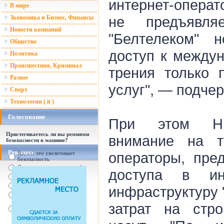
интернет-операт
В мире
не предъявля
Зкономика и Бизнес, Финансы
Новости компаний
"Белтелеком" 
Общество
доступ к междун
Политика
Происшествия, Криминал
трения только 
Разное
услуг", — подчер
Спорт
Технологии ( it )
Голосование
При этом Н.
Пристегиваетесь ли вы ремнями
внимание на т
безопасности в машине?
Реклама
операторы, пре
Да, т.к. это увеличивает
безопасность
Да, т.к. увеличились штрафы
доступа в инт
От случая к случаю...
Нет, с ремнем не удобно
инфраструктуру 
Нет, Я уверен в себе
Так есть же подушки
затрат на стро
безопасности! Зачем
пристегива